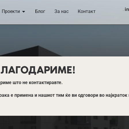
i
Проекти
Блог
За нас
Контакт
БЛАГОДАРИМЕ!
ариме што не контактиравте.
рака е примена и нашиот тим ќе ви одговори во најкрато