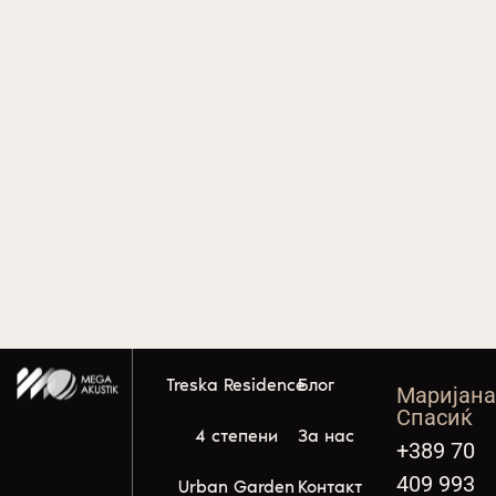
Treska Residence
Блог
Маријан
Спасиќ
4 степени
За нас
+389 70
409 993
Urban Garden
Контакт