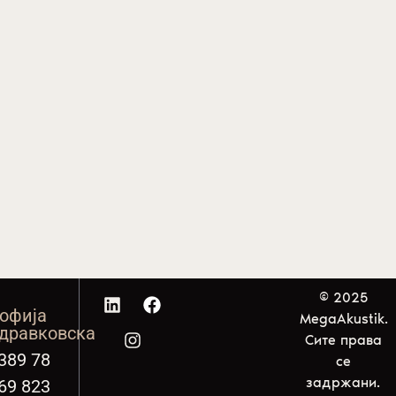
© 2025
офија
MegaAkustik.
дравковска
Сите права
389 78
се
задржани.
69 823