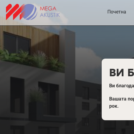
Почетна
ВИ 
Ви благод
Вашата по
рок.