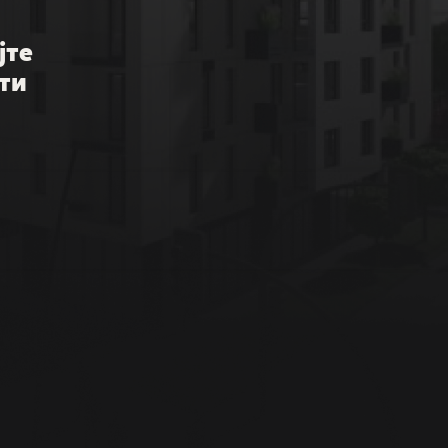
јте
ти