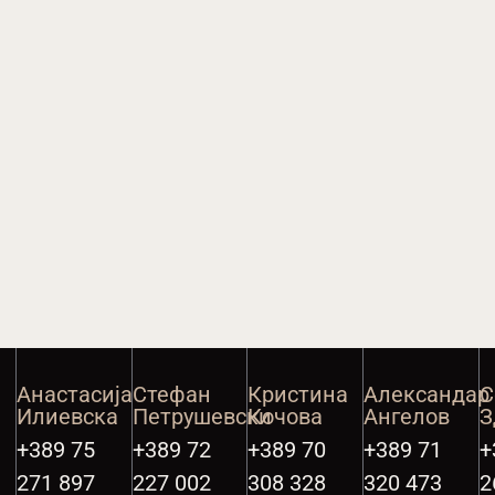
а
Анастасија
Стефан
Кристина
Александар
С
Илиевска
Петрушевски
Кочова
Ангелов
З
+389 75
+389 72
+389 70
+389 71
+
271 897
227 002
308 328
320 473
2