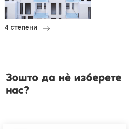
4 степени
T
Зошто да нè изберете
нас?