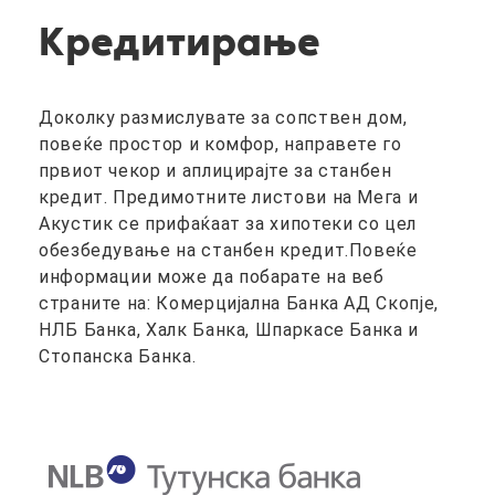
и
с
к
М
Кредитирање
к
д
и
А
е
ж
о
п
о
в
р
в
п
т
н
с
Доколку размислувате за сопствен дом,
в
с
з
повеќе простор и комфор, направете го
н
с
д
А
м
т
првиот чекор и аплицирајте за станбен
и
ќ
кредит. Предимотните листови на Мега и
н
б
Акустик се прифаќаат за хипотеки со цел
с
м
обезбедување на станбен кредит.Повеќе
к
и
информации може да побарате на веб
С
з
страните на: Комерцијална Банка АД Скопје,
е
ш
НЛБ Банка, Халк Банка, Шпаркасе Банка и
з
в
м
к
Стопанска Банка.
к
н
к
г
ш
с
с
и
б
о
п
с