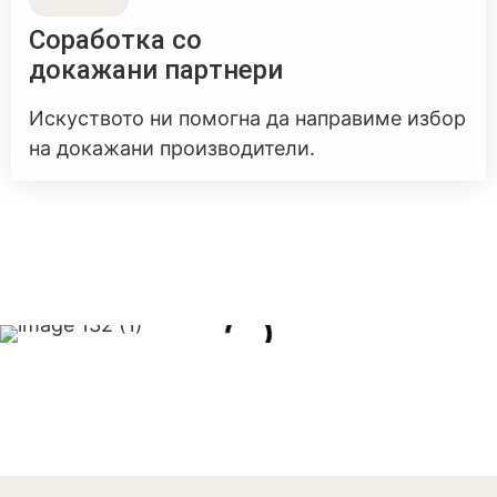
Соработка со
докажани партнери
Искуството ни помогна да направиме избор
на докажани производители.
У
С
В
Н
G