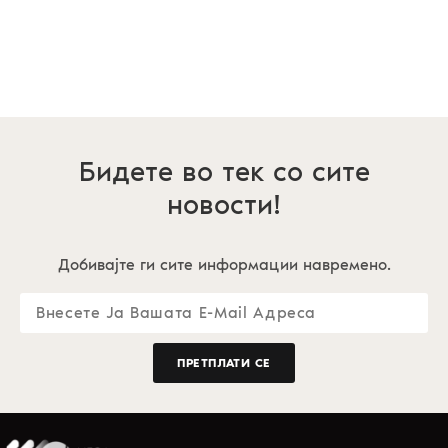
д
о
г
И
о
М
с
А
д
г
п
н
Бидете во тек со сите
с
к
новости!
и
з
ж
Добивајте ги сите информации навремено.
з
н
д
и
и
ПРЕТПЛАТИ СЕ
в
н