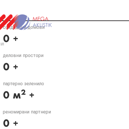
создадени домови
0
+
деловни простори
0
+
партерно зеленило
2
0
м
+
реномирани партнери
0
+