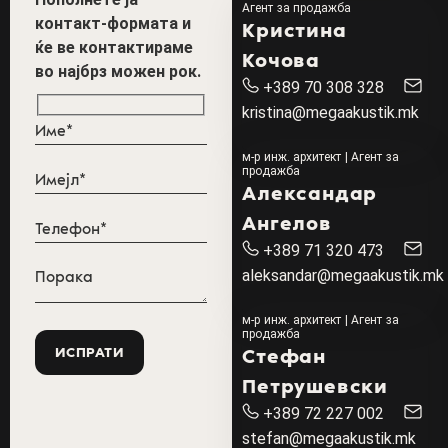
Агент за продажба
контакт-формата и
Кристина
ќе ве контактираме
Кочова
во најбрз можен рок.
+389 70 308 328
kristina@megaakustik.mk
м-р инж. архитект | Агент за
продажба
Александар
Ангелов
+389 71 320 473
aleksandar@megaakustik.mk
м-р инж. архитект | Агент за
продажба
Стефан
Петрушевски
+389 72 227 002
stefan@megaakustik.mk