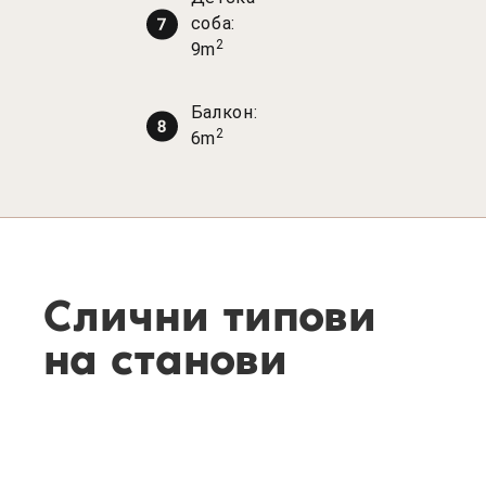
соба:
2
9m
Балкон:
2
6m
Слични типови
на станови