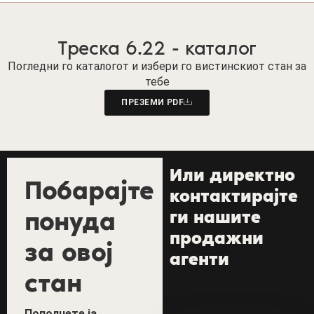
Треска 6.22 - каталог
Погледни го каталогот и избери го вистинскиот стан за
тебе
ПРЕЗЕМИ PDF
Или директно
Побарајте
контактирајте
понуда
ги нашите
продажни
за овој
агенти
стан
Пополнете ја