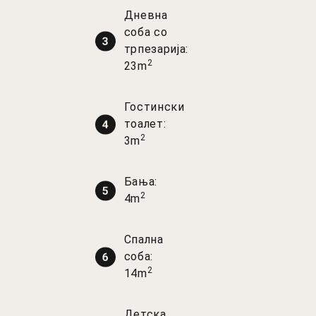
Дневна
соба со
трпезарија:
2
23m
Гостински
тоалет:
2
3m
Бања:
2
4m
Спална
соба:
2
14m
Детска