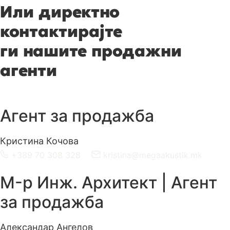
Или директно
контактирајте
ги нашите продажни
агенти
Агент за продажба
Кристина Кочова
+389 70 308 328
kristina@megaakustik.mk
M-р Инж. Архитект | Агент
за продажба
Александар Ангелов