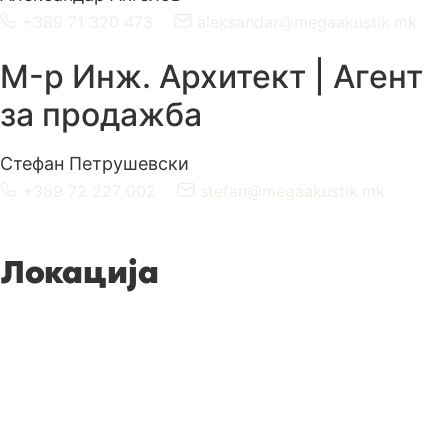
+389 71 320 473
aleksandar@megaakustik.mk
M-р Инж. Архитект | Агент
за продажба
Стефан Петрушевски
+389 72 227 002
stefan@megaakustik.mk
Локација