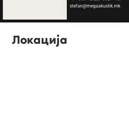
stefan@megaakustik.mk
Локација