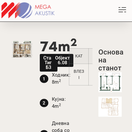
2
74m
Oснова
КАТ
1
2
3
Стан
Објект
на
Тип
6.08
станот
Б3
ВЛЕЗ
3
10
17
Ходник:
I
2
8m
Кујна:
2
4m
Дневна
соба со