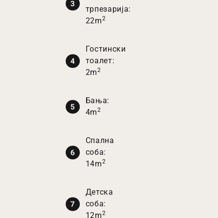
трпезарија:
2
22m
Гостински
тоалет:
2
2m
Бања:
2
4m
Спална
соба:
2
14m
Детска
соба:
2
12m