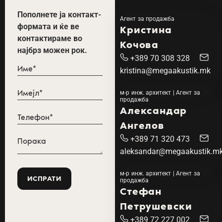
Пополнете ја контакт-
Агент за продажба
формата и ќе ве
Кристина
контактираме во
Кочова
најбрз можен рок.
+389 70 308 328
kristina@megaakustik.mk
м-р инж. архитект | Агент за
продажба
Александар
Ангелов
+389 71 320 473
aleksandar@megaakustik.m
м-р инж. архитект | Агент за
продажба
Стефан
Петрушевски
+389 72 227 002