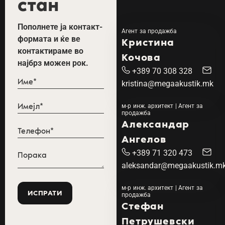
стан
Пополнете ја контакт-
Агент за продажба
формата и ќе ве
Кристина
контактираме во
Кочова
најбрз можен рок.
+389 70 308 328
kristina@megaakustik.mk
м-р инж. архитект | Агент за
продажба
Александар
Ангелов
+389 71 320 473
aleksandar@megaakustik.m
м-р инж. архитект | Агент за
продажба
Стефан
Петрушевски