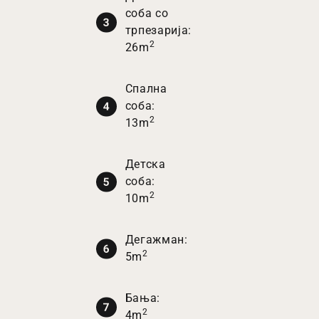
соба со
трпезарија:
2
26m
Спална
соба:
2
13m
Детска
соба:
2
10m
Дегажман:
2
5m
Бања:
2
4m