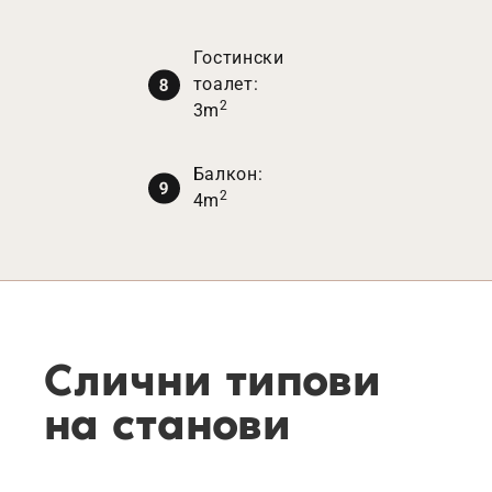
Гостински
тоалет:
2
3m
Балкон:
2
4m
Слични типови
на станови