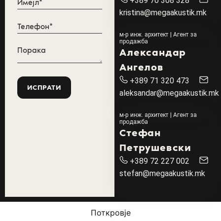
+389 70 308 328
kristina@megaakustik.mk
м-р инж. архитект | Агент за
продажба
Александар
Ангелов
+389 71 320 473
aleksandar@megaakustik.mk
м-р инж. архитект | Агент за
продажба
Стефан
Петрушевски
+389 72 227 002
stefan@megaakustik.mk
Поткровје