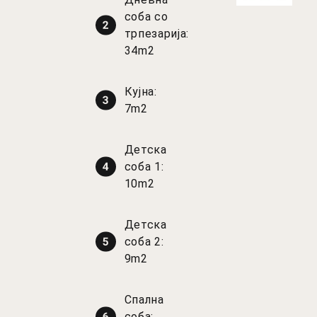
соба со
трпезарија:
34m2
Кујна:
7m2
Детска
соба 1:
10m2
Детска
соба 2:
9m2
Спална
соба: