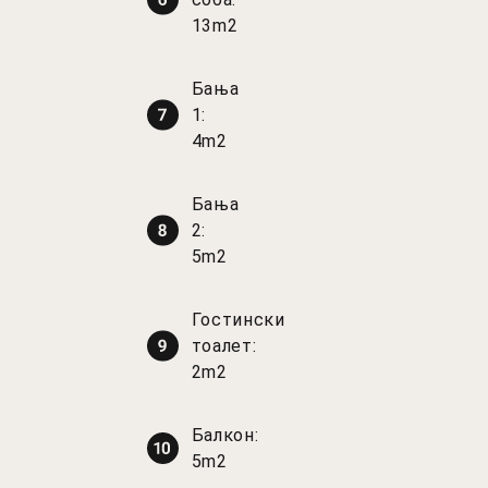
13m2
Бања
1:
4m2
Бања
2:
5m2
Гостински
тоалет:
2m2
Балкон:
5m2