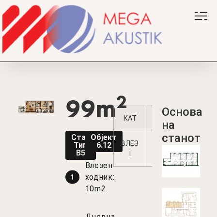
2
99m
Oснова
КАТ
1
2
3
4
на
станот
Стан
Објект
ВЛЕЗ
Тип
6.12
В5
I
Влезен
ходник:
10m2
Дневна