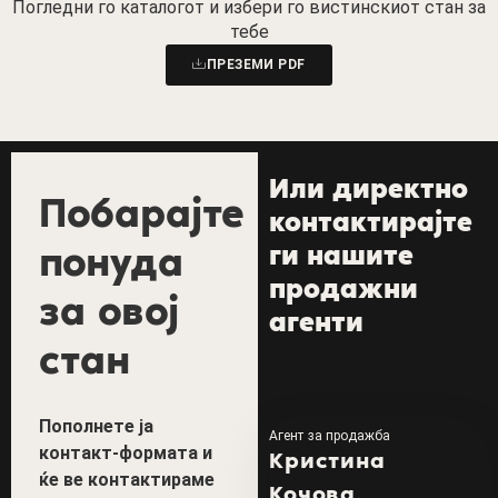
Погледни го каталогот и избери го вистинскиот стан за
тебе
ПРЕЗЕМИ PDF
Или директно
Побарајте
контактирајте
понуда
ги нашите
продажни
за овој
агенти
стан
Пополнете ја
Агент за продажба
контакт-формата и
Кристина
ќе ве контактираме
Кочова