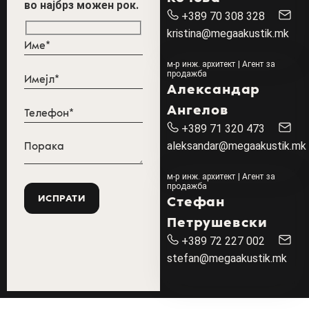
во најбрз можен рок.
+389 70 308 328
kristina@megaakustik.mk
м-р инж. архитект | Агент за
продажба
Александар
Ангелов
+389 71 320 473
aleksandar@megaakustik.mk
м-р инж. архитект | Агент за
продажба
Стефан
Петрушевски
+389 72 227 002
stefan@megaakustik.mk