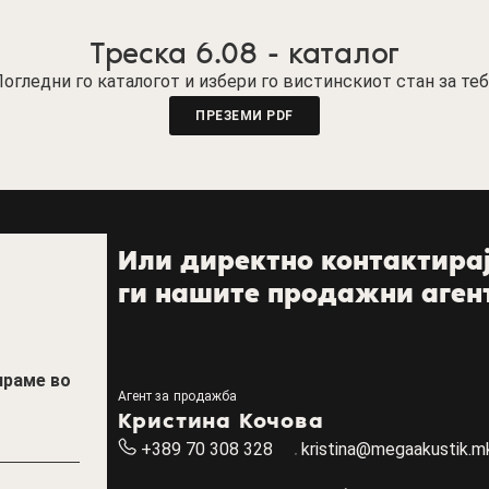
Треска 6.08 - каталог
огледни го каталогот и избери го вистинскиот стан за те
ПРЕЗЕМИ PDF
Или директно контактира
ги нашите продажни аген
ираме во
Агент за продажба
Кристина Кочова
+389 70 308 328
kristina@megaakustik.m