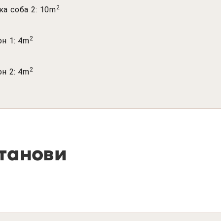
2
а соба 2: 10m
2
н 1: 4m
2
н 2: 4m
танови