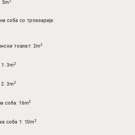
2
: 5m
а соба со трпезарија:
2
ински тоалет: 2m
2
 1: 3m
2
 2: 3m
2
а соба: 16m
2
а соба 1: 10m