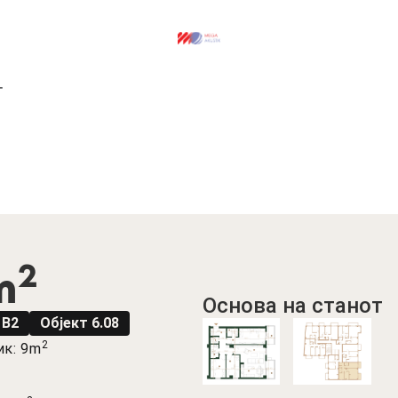
т
2
m
Oснова на станот
 В2
Објект 6.08
2
ик: 9m