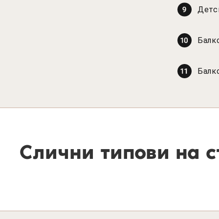
Детск
Балко
Балко
Слични типови на с