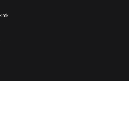
k.mk
k