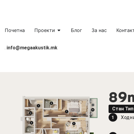
Почетна
Проекти
Блог
За нас
Контак
info@megaakustik.mk
89
Стан Тип
Ходн