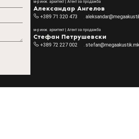
м-р инж. архитект | Агент за продажба
Александар Ангелов
+389 71 320 473
aleksandar@megaakusti
м-р инж. архитект | Агент за продажба
Стефан Петрушевски
+389 72 227 002
stefan@megaakustik.m