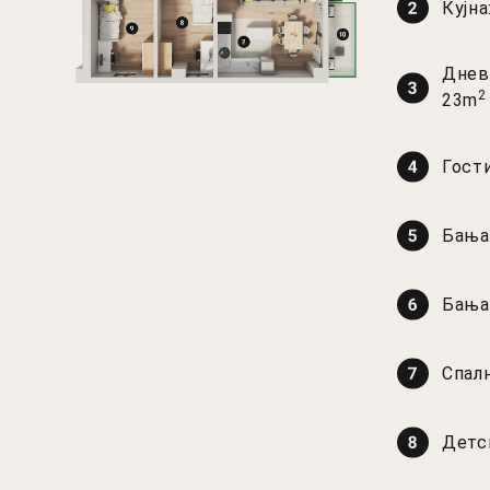
Кујна
Дневн
2
23m
Гост
Бања
Бања
Спалн
Детск