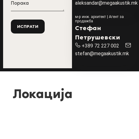
aleksandar@megaakustik.mk
м-р инж. архитект | Агент за
продажба
Стефан
Петрушевски
+389 72 227 002
stefan@megaakustik.mk
Локација