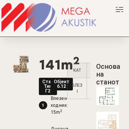
2
141m
Oснова
КАТ
1
2
3
4
на
станот
Стан
Објект
ВЛЕЗ
Тип
6.12
Г2
I
Влезен
ходник:
2
15m
Дневна