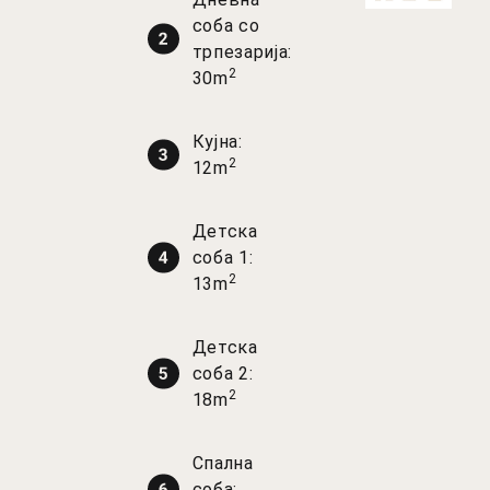
соба со
трпезарија:
2
30m
Кујна:
2
12m
Детска
соба 1:
2
13m
Детска
соба 2:
2
18m
Спална
соба: