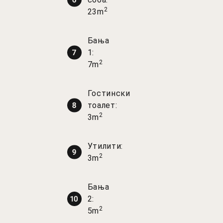
2
23m
Бања
1:
2
7m
Гостински
тоалет:
2
3m
Утилити:
2
3m
Бања
2:
2
5m