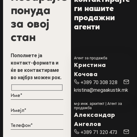
понуда
ги нашите
продажни
за овој
агенти
стан
Пополнете ја
Агент за продажба
контакт-формата и
Кристина
ќе ве контактираме
Кочова
во најбрз можен рок.
+389 70 308 328
kristina@megaakustik.mk
м-р инж. архитект | Агент за
продажба
Александар
Ангелов
+389 71 320 473