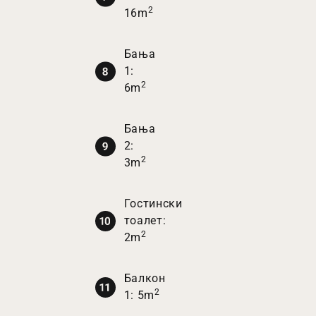
2
16m
Бања
1:
2
6m
Бања
2:
2
3m
Гостински
тоалет:
2
2m
Балкон
2
1: 5m