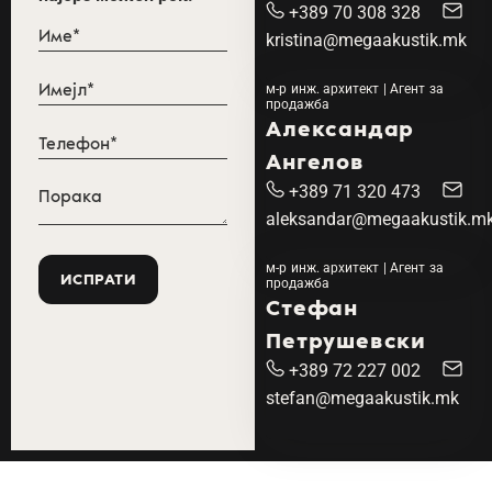
+389 70 308 328
kristina@megaakustik.mk
м-р инж. архитект | Агент за
продажба
Александар
Ангелов
+389 71 320 473
aleksandar@megaakustik.m
м-р инж. архитект | Агент за
продажба
Стефан
Петрушевски
+389 72 227 002
stefan@megaakustik.mk