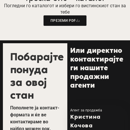
Погледни го каталогот и избери го вистинскиот стан за
тебе
ПРЕЗЕМИ PDF
Или директно
Побарајте
контактирајте
понуда
ги нашите
продажни
за овој
агенти
стан
Пополнете ја контакт-
Агент за продажба
формата и ќе ве
Кристина
контактираме во
Кочова
најбрз можен рок.