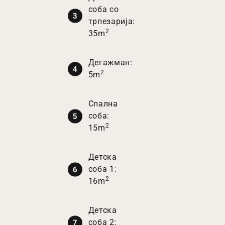
соба со
трпезарија:
2
35m
Дегажман:
2
5m
Спална
соба:
2
15m
Детска
соба 1:
2
16m
Детска
соба 2: