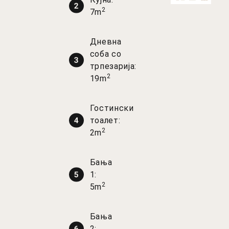
2
7m
Дневна
соба со
трпезарија:
2
19m
Гостински
тоалет:
2
2m
Бања
1:
2
5m
Бања
2: