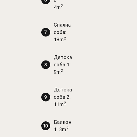
2
4m
Спална
соба:
2
18m
Детска
соба 1:
2
9m
Детска
соба 2:
2
11m
Балкон
2
1: 3m