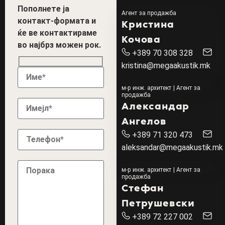
Пополнете ја
Агент за продажба
контакт-формата и
Кристина
ќе ве контактираме
Кочова
во најбрз можен рок.
+389 70 308 328
kristina@megaakustik.mk
м-р инж. архитект | Агент за
продажба
Александар
Ангелов
+389 71 320 473
aleksandar@megaakustik.mk
м-р инж. архитект | Агент за
продажба
Стефан
Петрушевски
+389 72 227 002