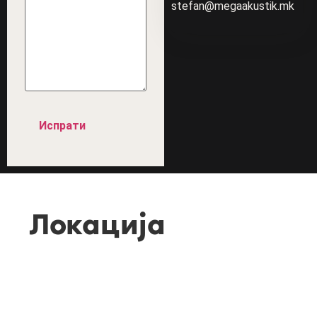
stefan@megaakustik.mk
Локација