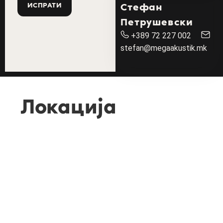
Стефан
Петрушевски
+389 72 227 002
stefan@megaakustik.mk
Локација