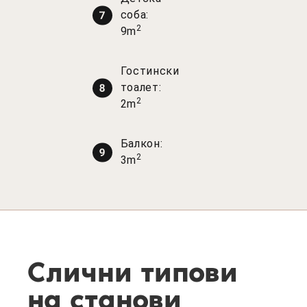
соба:
2
9m
Гостински
тоалет:
2
2m
Балкон:
2
3m
Слични типови
на станови