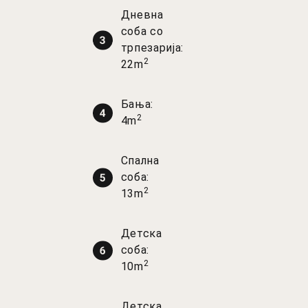
Дневна
соба со
трпезарија:
2
22m
Бања:
2
4m
Спална
соба:
2
13m
Детска
соба:
2
10m
Детска