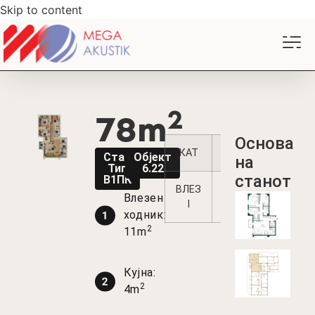
Skip to content
2
78m
Oснова
КАТ
1
2
3
4
Стан
Објект
на
Тип
6.22
станот
В1ПК
ВЛЕЗ
/
/
/
/
Влезен
I
ходник:
2
11m
Кујна:
2
4m