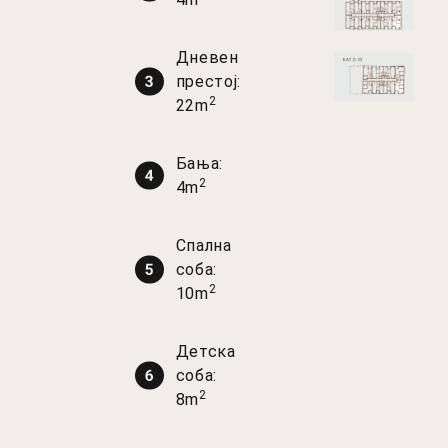
Дневен
престој:
2
22m
Бања:
2
4m
Спална
соба:
2
10m
Детска
соба:
2
8m