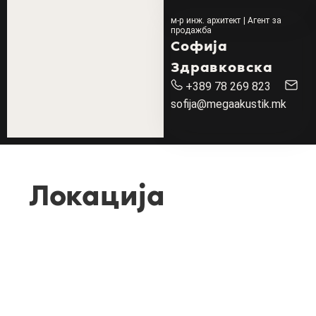
м-р инж. архитект | Агент за
продажба
Софија
Здравковска
+389 78 269 823
sofija@megaakustik.mk
Локација