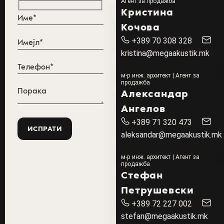
Агент за продажба
Кристина
Кочова
+389 70 308 328
kristina@megaakustik.mk
м-р инж. архитект | Агент за
продажба
Александар
Ангелов
+389 71 320 473
aleksandar@megaakustik.mk
м-р инж. архитект | Агент за
продажба
Стефан
Петрушевски
+389 72 227 002
stefan@megaakustik.mk