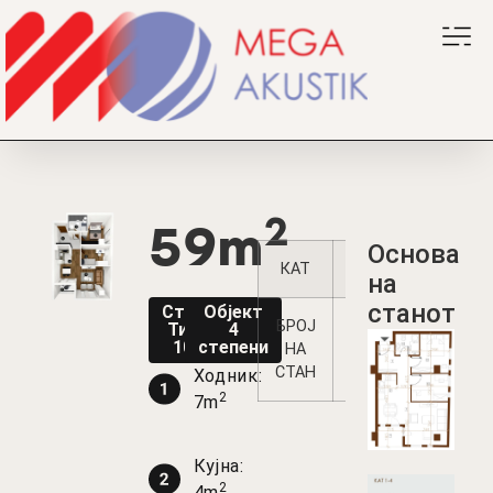
2
59m
Oснова
КАТ
1
2
3
на
станот
Стан
Објект
БРОЈ
10
34
Тип
4
10
степени
НА
СТАН
Ходник:
2
7m
Кујна:
2
4m