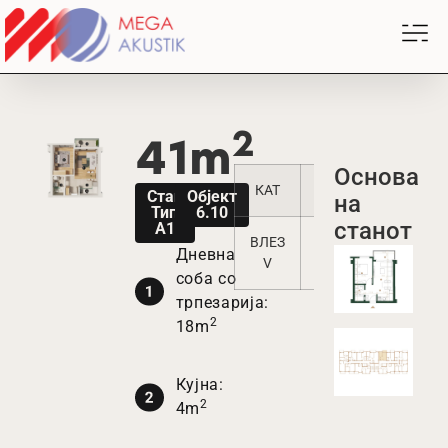
2
41m
Oснова
КАТ
1
2
3
Стан
Објект
на
Тип
6.10
станот
A1
ВЛЕЗ
5
10
15
Дневна
V
соба со
трпезарија:
2
18m
Кујна:
2
4m