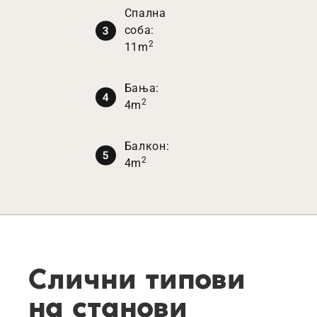
Спална
соба:
2
11m
Бања:
2
4m
Балкон:
2
4m
Слични типови
на станови