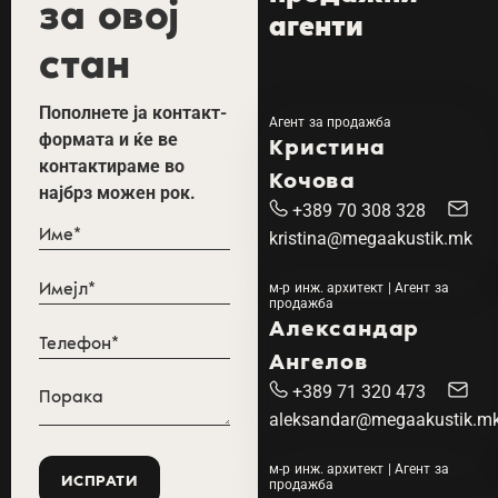
за овој
агенти
стан
Пополнете ја контакт-
Агент за продажба
формата и ќе ве
Кристина
контактираме во
Кочова
најбрз можен рок.
+389 70 308 328
kristina@megaakustik.mk
м-р инж. архитект | Агент за
продажба
Александар
Ангелов
+389 71 320 473
aleksandar@megaakustik.m
м-р инж. архитект | Агент за
продажба