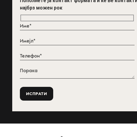
Пополнете ја контакт формата и ќе Ве контакт
најбрз можен рок