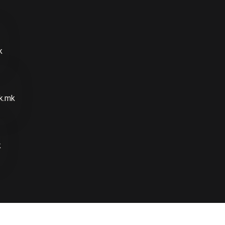
k
k.mk
k