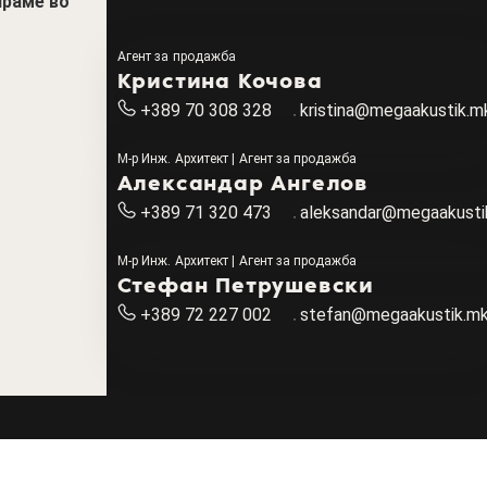
ираме во
Агент за продажба
Кристина Кочова
+389 70 308 328
kristina@megaakustik.m
M-р Инж. Архитект | Агент за продажба
Александар Ангелов
+389 71 320 473
aleksandar@megaakusti
M-р Инж. Архитект | Агент за продажба
Стефан Петрушевски
+389 72 227 002
stefan@megaakustik.m